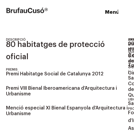
Vés
al
M
enú
contingut
DESCRIPCIÓ
TA
AN
80 habitatges de protecció
20
Di
d’
ME
QU
oficial
Co
8.
de
AR
To
Se
PREMIS
i
Gi
Premi Habitatge Social de Catalunya 2012
Sa
Co
Premi VIII Bienal Iberoamericana d’Arquitectura i
de
Urbanisme
Qu
UBI
Sa
Menció especial XI Bienal Espanyola d’Arquitectura i
PR
F
Urbanisme
d’
As