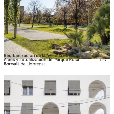
Reurbanización de la Avenida de los
Alpes y actualización del Parque Rosa
2017
Sensat
Cornellá de Llobregat