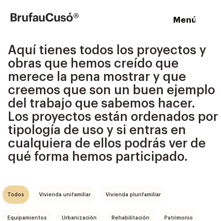
Ir
al
M
enú
contenido
Aquí tienes todos los proyectos y
obras que hemos creído que
merece la pena mostrar y que
creemos que son un buen ejemplo
del trabajo que sabemos hacer.
Los proyectos están ordenados por
tipología de uso y si entras en
cualquiera de ellos podrás ver de
qué forma hemos participado.
Todos
Vivienda unifamiliar
Vivienda plurifamiliar
Equipamientos
Urbanización
Rehabilitación
Patrimonio