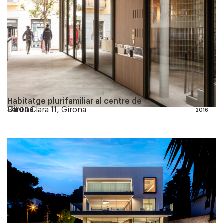
Habitatge plurifamiliar al centre de
Girona
Santa Clara 11, Girona
2016