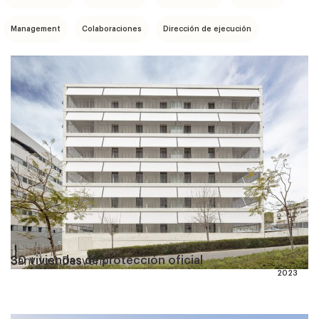
Management
Colaboraciones
Dirección de ejecución
30 viviendas de protección oficial
Sant Just Desvern
2023